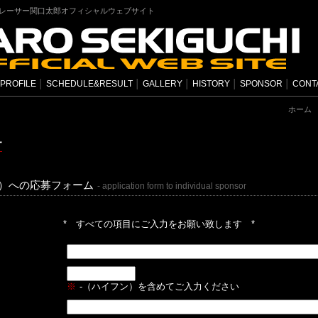
ドレーサー関口太郎オフィシャルウェブサイト
PROFILE
│
SCHEDULE&RESULT
│
GALLERY
│
HISTORY
│
SPONSOR
│
CONT
ホーム
以上）への応募フォーム
- application form to individual sponsor
* すべての項目にご入力をお願い致します *
※
-（ハイフン）を含めてご入力ください