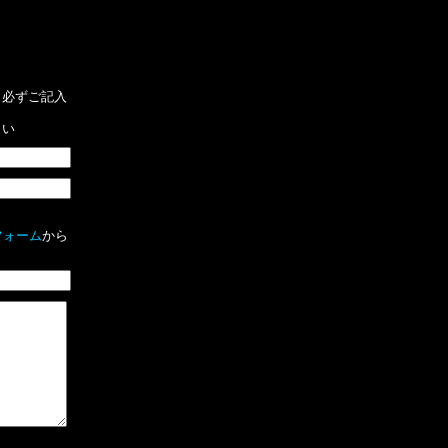
、必ずご記入
さい
フォーム
から