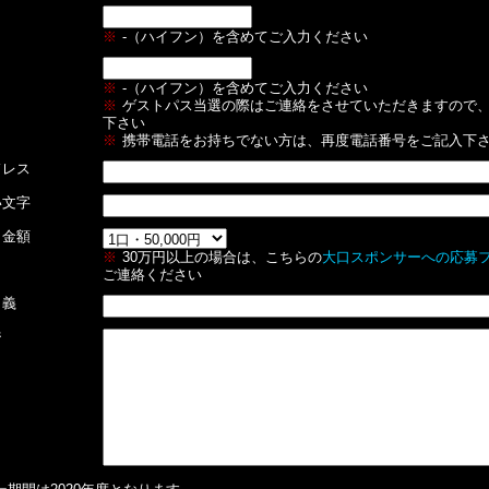
※
-（ハイフン）を含めてご入力ください
※
-（ハイフン）を含めてご入力ください
※
ゲストパス当選の際はご連絡をさせていただきますので
下さい
※
携帯電話をお持ちでない方は、再度電話番号をご記入下
ドレス
い文字
・金額
※
30万円以上の場合は、こちらの
大口スポンサーへの応募
ご連絡ください
名義
ジ