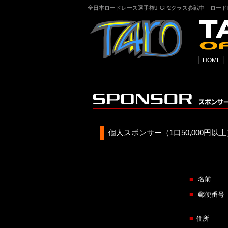
全日本ロードレース選手権J-GP2クラス参戦中 ロー
│
HOME
│
個人スポンサー（1口50,000円
■
名前
■
郵便番号
■
住所