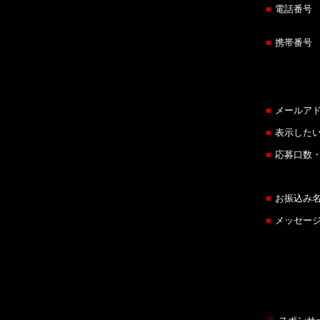
■
電話番号
■
携帯番号
■
メールア
■
表示した
■
応募口数
■
お振込み
■
メッセー